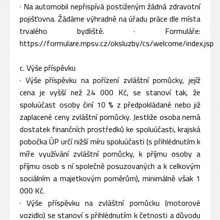
· Na automobil nepřispívá postiženým žádná zdravotní
pojišťovna. Žádáme výhradně na úřadu práce dle místa
trvalého bydliště. · Formuláře:
https://formulare.mpsv.cz/oksluzby/cs/welcome/index.jsp
c. Výše příspěvku
· Výše příspěvku na pořízení zvláštní pomůcky, jejíž
cena je vyšší než 24 000 Kč, se stanoví tak, že
spoluúčast osoby činí 10 % z předpokládané nebo již
zaplacené ceny zvláštní pomůcky. Jestliže osoba nemá
dostatek finančních prostředků ke spoluúčasti, krajská
pobočka ÚP určí nižší míru spoluúčasti (s přihlédnutím k
míře využívání zvláštní pomůcky, k příjmu osoby a
příjmu osob s ní společně posuzovaných a k celkovým
sociálním a majetkovým poměrům), minimálně však 1
000 Kč.
· Výše příspěvku na zvláštní pomůcku (motorové
vozidlo) se stanoví s přihlédnutím k četnosti a důvodu